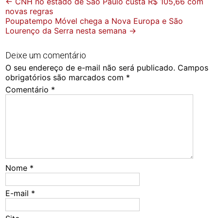
Post
←
CNH no estado de São Paulo custa R$ 105,66 com
novas regras
navigation
Poupatempo Móvel chega a Nova Europa e São
Lourenço da Serra nesta semana
→
Deixe um comentário
O seu endereço de e-mail não será publicado.
Campos
obrigatórios são marcados com
*
Comentário
*
Nome
*
E-mail
*