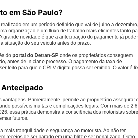
to em São Paulo?
 realizado em um período definido que vai de julho a dezembro
 uma organização e um fluxo de trabalho mais eficientes tanto pa
s. A grande novidade é que a antecipação do pagamento já pode 
m a situação do seu veículo antes do prazo.
vés do
portal do Detran-SP
onde os proprietários conseguem
o, antes de iniciar o processo. O pagamento da taxa de
r feito para que o CRLV digital possa ser emitido. O valor é fi
 Antecipado
s vantagens. Primeiramente, permite ao proprietário assegurar 
tando possíveis multas e complicações legais. Com mais de 2,6
026, essa prática demonstra a consciência dos motoristas sobre
emas futuros.
a mais tranquilidade e segurança ao motorista. Ao não ter
sem receios de ser parado em uma blitz e ser penalizado. Outro