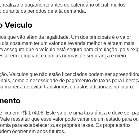
o realizar o pagamento antes do calendário oficial, muitos
to durante os períodos de alta demanda.
o Veículo
cios que vão além da legalidade. Um dos principais é o valor
dia costumam ter um valor de revenda melhor e atraem mais
 assegura que o veículo está seguro para circulação, pois exi
 estar em compliance com as normas de segurança e meio
lação. Veículos que não estão licenciados podem ser apreendido
ionais, como a necessidade de pagamento de taxas para libera
a maneira de evitar transtornos e gastos adicionais no futuro.
amento
 fixa em R$ 174,08. Este valor é uma taxa única e deve ser pa
 Vale ressaltar que esse valor pode variar de um estado para out
mia para estabelecer suas próprias taxas. Os proprietários
dem ocorrer em anos futuros.