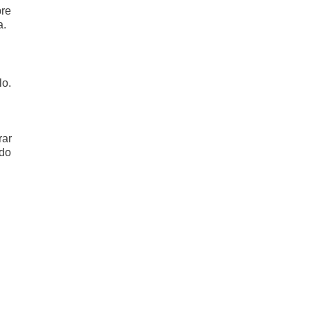
bre
a.
lo.
rar
 do