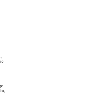
ge
s,
ção
ga
ro,