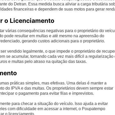
ante do Detran. Essa medida busca aliviar a carga tributária so
culdades financeiras e dependem de suas motos para gerar rend
r o Licenciamento
ar várias consequências negativas para o proprietário do veícu
iado pode resultar em multas e até mesmo na apreensão do
denciado, gerando custos adicionais para o proprietário.
ser vendido legalmente, o que impede o proprietário de recupe
em se acumular, tornando cada vez mais difícil a regularização
uros e multas pelo atraso na quitação das taxas.
amento
mas práticas simples, mas efetivas. Uma delas é manter a
o do IPVA e das multas. Os proprietários devem sempre estar
tecipar o pagamento para evitar filas e imprevistos.
ente para checar a situação do veículo. Isso ajuda a evitar
eles com dificuldade em acessar a internet, o Poupatempo
ar o licenciamento.