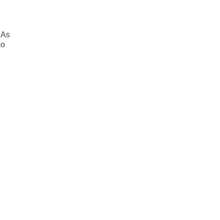
 As
ão