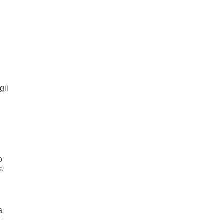
gil
o
s.
a
a